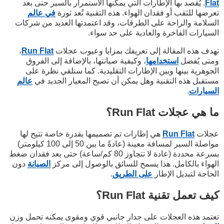
Flat
. يُقصد بها الإطارات التي يمكنها الاستمرار بالسير حتى بعد
تعرضها للثقب أو فقدان الهواء. هذه التقنية تُعد ثورة
في عالم
السلامة والراحة على الطرقات، وقد اعتمدتها العديد من شركات
السيارات الفاخرة والعادية على حد سواء.
تهدف هذه المقالة إلى تعريفك بمزايا وعيوب عجلات
Run Flat
،
ومتى يُفضل
استخدامها
، وكيفية صيانتها، بالإضافة إلى الفروق
الجوهرية بينها وبين الإطارات التقليدية. كما سنلقي نظرة على
مستقبل هذه التقنية وهل يمكن أن تصبح المعيار الجديد في
عالم
السيارات
.
ما هي عجلات Run Flat؟
عجلات
Run Flat
هي إطارات تم تصميمها بقدرة خاصة تتيح لها
مواصلة السير لمسافة معينة (عادةً ما بين 50 إلى 100 كيلومتر)
بسرعة محددة (عادة لا تتجاوز 80 كم/ساعة) حتى بعد فقدان ضغط
الهواء بالكامل. هذا يسمح للسائق بالوصول إلى مركز
الصيانة
دون
الحاجة لتبديل الإطار
على الطريق
.
كيف تعمل تقنية Run Flat؟
تعتمد هذه العجلات على جدار جانبي قوي ومقوى يمكنه تحمل وزن