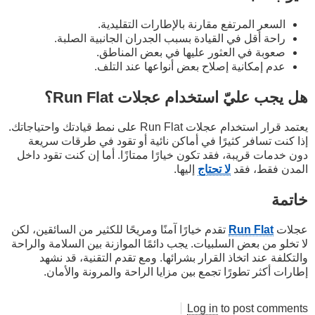
السعر المرتفع مقارنة بالإطارات التقليدية.
راحة أقل في القيادة بسبب الجدران الجانبية الصلبة.
صعوبة في العثور عليها في بعض المناطق.
عدم إمكانية إصلاح بعض أنواعها عند التلف.
هل يجب عليّ استخدام عجلات Run Flat؟
يعتمد قرار استخدام عجلات Run Flat على نمط قيادتك واحتياجاتك.
إذا كنت تسافر كثيرًا في أماكن نائية أو تقود في طرقات سريعة
دون خدمات قريبة، فقد تكون خيارًا ممتازًا. أما إن كنت تقود داخل
المدن فقط، فقد
لا تحتاج
إليها.
خاتمة
عجلات
Run Flat
تقدم خيارًا آمنًا ومريحًا للكثير من السائقين، لكن
لا تخلو من بعض السلبيات. يجب دائمًا الموازنة بين السلامة والراحة
والتكلفة عند اتخاذ القرار بشرائها. ومع تقدم التقنية، قد نشهد
إطارات أكثر تطورًا تجمع بين مزايا الراحة والمرونة والأمان.
Log in
to post comments